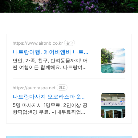
https://www.airbnb.co.kr
광고
나트랑여행, 에어비앤비 나트
랑 해변 앞 쉼터
연인, 가족, 친구, 반려동물까지! 어
떤 여행이든 함께해요. 나트랑여
행. 전용 테라스와 바비큐 그릴이
제공되는 숙소를 예약하세요.
https://auroraspa.net
광고
나트랑마사지 오로라스파 2인
이상 공항픽업/샌딩 무료
5명 마사지시 1명무료. 2인이상 공
항픽업샌딩 무료. 시내무료픽업샌
딩. 허벌마사지 최대 30%할인, 해
피아워/재방문 추가할인, 개발샤워
실, 무료짐보관