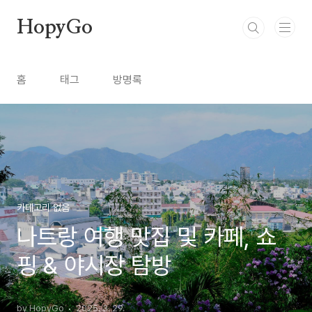
본문 바로가기
HopyGo
홈
태그
방명록
카테고리 없음
나트랑 여행 맛집 및 카페, 쇼
핑 & 야시장 탐방
by HopyGo
2025. 3. 29.